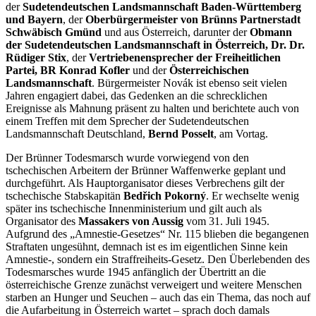
der
Sudetendeutschen Landsmannschaft Baden-Württemberg
und Bayern
, der
Oberbürgermeister von Brünns Partnerstadt
Schwäbisch Gmünd
und aus Österreich, darunter der
Obmann
der Sudetendeutschen Landsmannschaft in Österreich, Dr. Dr.
Rüdiger Stix
, der
Vertriebenensprecher der Freiheitlichen
Partei, BR Konrad Kofler
und der
Österreichischen
Landsmannschaft
. Bürgermeister Novák ist ebenso seit vielen
Jahren engagiert dabei, das Gedenken an die schrecklichen
Ereignisse als Mahnung präsent zu halten und berichtete auch von
einem Treffen mit dem Sprecher der Sudetendeutschen
Landsmannschaft Deutschland,
Bernd Posselt
, am Vortag.
Der Brünner Todesmarsch wurde vorwiegend von den
tschechischen Arbeitern der Brünner Waffenwerke geplant und
durchgeführt. Als Hauptorganisator dieses Verbrechens gilt der
tschechische Stabskapitän
Bedřich Pokorný
. Er wechselte wenig
später ins tschechische Innenministerium und gilt auch als
Organisator des
Massakers von Aussig
vom 31. Juli 1945.
Aufgrund des „Amnestie-Gesetzes“ Nr. 115 blieben die begangenen
Straftaten ungesühnt, demnach ist es im eigentlichen Sinne kein
Amnestie-, sondern ein Straffreiheits-Gesetz. Den Überlebenden des
Todesmarsches wurde 1945 anfänglich der Übertritt an die
österreichische Grenze zunächst verweigert und weitere Menschen
starben an Hunger und Seuchen – auch das ein Thema, das noch auf
die Aufarbeitung in Österreich wartet – sprach doch damals