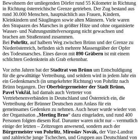
Bewohnern der umliegenden Dörfer rund 55 Kilometer in Richtung
in Richtung österreichische Grenze getrieben. Der Zug bestand aus
rund 30.000 Menschen, hauptsächlich aus Frauen, Kindern,
Kleinkindern und Säuglingen sowie alten Männern. Viele waren
den Strapazen des Marsches in größter Hitze und ohne organisierte
Wasser- und Nahrungsmittelversorgung nicht gewachsen und
brachen am Straßenrand zusammen.
Bei
Pohrlitz
, auf halbem Weg zwischen Brünn und der Grenze zu
Niederösterreich, befinden sich mehrere Massengräber der Opfer
des Todesmarsches. Eines davon mit
890 Gräbern
ist mit einem
schlichten Gedenkstein als Grab erkennbar.
Vor zehn Jahren bat der
Stadtrat von Brünn
um Entschuldigung
für die gewalttätige Vertreibung, und seitdem wird in jedem Jahr ein
ein Gedenkmarsch (in umgekehrter Richtung) von Pohrlitz nach
Brünn begangen. Der
Oberbürgermeister der Stadt Brünn,
Pavel Vokřál
, lud damals auch Vertreter von
Vertriebenenverbänden in Deutschland und Österreich ein, die
Vertreibung der Brünner Deutschen zum Anlass für ein
gemeinsames Gedenken zu nehmen. Auch heuer wurde wieder von
der Organisation „
Meeting Brno
“ dazu eingeladen, und rund 400
Personen folgten diesem Ruf. Darunter waren nicht nur – vermutlich
einige der letzten – Zeitzeugen anwesend, sondern auch der
Bürgermeister von Pohrlitz
,
Miroslav Novák,
der Vize-Landrat
und zahlreiche junge Tschechen, und Gruppen aus Deutschland von