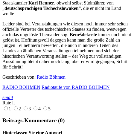
Staatskanzler
Karl Renner
, obwohl selbst Südmährer, von
„
deutschsprachigen Tschechslowaken
“, die er nicht im Land
wollte.
Leider sind bei Veranstaltungen wie diesen noch immer sehr selten
offizielle Vertreter des tschechischen Staates zu finden, weswegen
auch das ungelöste Thema der sog.
Benešdekrete
immer noch nicht
gelöst ist. Hoffnungsvoll dagegen kann man die große Zahl an
jungen Teilnehmern bewerten, die auch in anderen Teilen des
Landes an ähnlichen Veranstaltungen teilnehmen und sich der
historischen Verantwortung stellen – der Weg zur vollständigen
Aussöhnung bleibt daher noch lang, aber er wird gegangen, Schritt
für Schritt!
Geschrieben von:
Radio Böhmen
RADIO BÖHMEN
Radiotaufe von RADIO BÖHMEN
email
Rate it
1
2
3
4
5
Beitrags-Kommentare (0)
Hinterlassen Sie eine Antwort