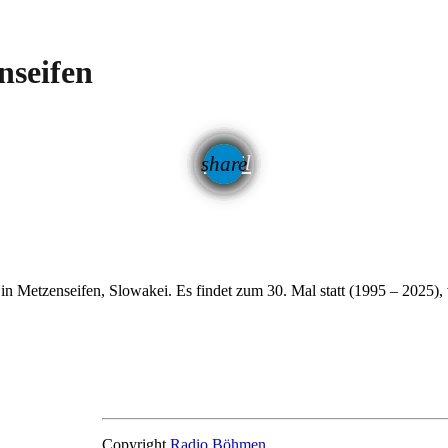
nseifen
email
share
266
n Metzenseifen, Slowakei. Es findet zum 30. Mal statt (1995 – 2025), 
Copyright
Radio Böhmen