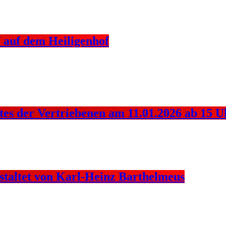
uf dem Heiligenhof
nstes der Vertriebenen am 11.01.2026 ab
staltet von Karl-Heinz Barthelmeus