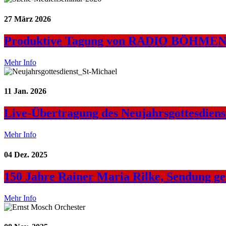
27
März 2026
Produktive Tagung von RADIO BÖHMEN a
Mehr Info
11
Jan. 2026
Live-Übertragung des Neujahrsgottesdie
Mehr Info
04
Dez. 2025
150 Jahre Rainer Maria Rilke, Sendung ge
Mehr Info