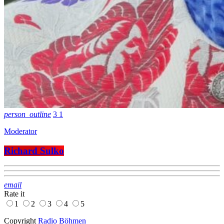
person_outline
3
1
Moderator
Richard Sulko
email
Rate it
1
2
3
4
5
Copyright
Radio Böhmen