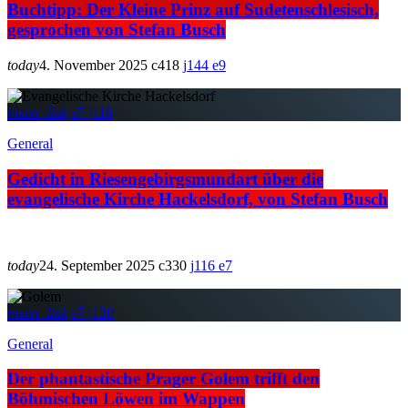
Buchtipp: Der Kleine Prinz auf Sudetenschlesisch,
gesprochen von Stefan Busch
today
4. November 2025
418
144
9
insert_link
7
116
General
Gedicht in Riesengebirgsmundart über die
evangelische Kirche Hackelsdorf, von Stefan Busch
today
24. September 2025
330
116
7
insert_link
7
120
General
Der phantastische Prager Golem trifft den
Böhmischen Löwen im Wappen