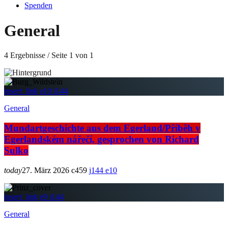
Spenden
General
4 Ergebnisse / Seite 1 von 1
insert_link
10
144
General
Mundartgeschichte aus dem Egerland/Příběh v
Egerlandském nářečí, gesprochen von Richard
Sulko
today
27. März 2026
459
144
10
insert_link
9
144
General