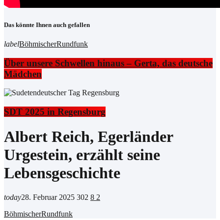
Das könnte Ihnen auch gefallen
label
BöhmischerRundfunk
Über unsere Schwellen hinaus – Gerta, das deutsche
Mädchen
SDT 2025 in Regensburg
Albert Reich, Egerländer
Urgestein, erzählt seine
Lebensgeschichte
today
28. Februar 2025
302
8
2
BöhmischerRundfunk